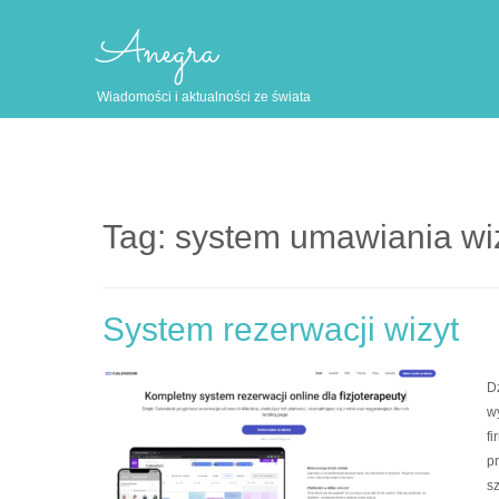
Anegra
Wiadomości i aktualności ze świata
Tag: system umawiania wi
System rezerwacji wizyt
D
w
f
pr
sz