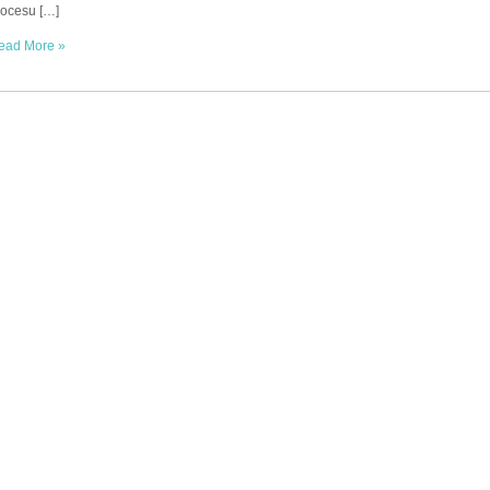
rocesu […]
ead More »